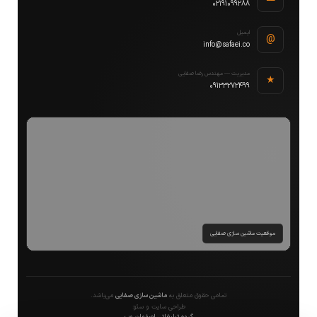
02191099288
ایمیل
@
info@safaei.co
مدیریت — مهندس رضا صفایی
★
09133272499
موقعیت ماشین سازی صفایی
تمامی حقوق متعلق به
ماشین سازی صفایی
می‌باشد.
طراحی سایت و سئو: